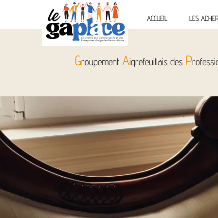
ACCUEIL
LES ADHE
G
A
P
roupement
igrefeuillais des
rofess