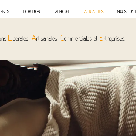
RENTS
LE BUREAU
ADHERER
ACTUALITES
NOUS CONT
L
A
C
E
ions
ibérales,
rtisanales,
ommerciales et
ntreprises.