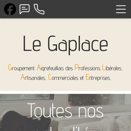
Le Gaplace
G
A
P
L
roupement
igrefeuillais des
rofessions
ibérales,
A
C
E
rtisanales,
ommerciales et
ntreprises.
Toutes nos