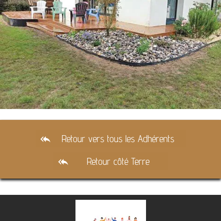
Retour vers tous les Adhérents
reply_all
Retour côté Terre
reply_all