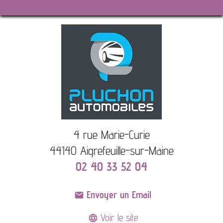
4 rue Marie-Curie
44140 Aigrefeuille-sur-Maine
02 40 33 52 04
Envoyer un Email
mail
Voir le site
language