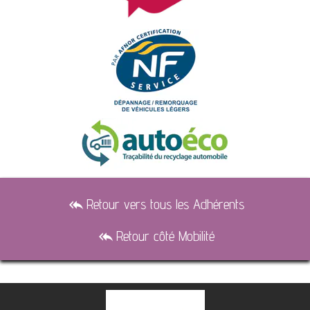
Retour vers tous les Adhérents
reply_all
Retour côté Mobilité
reply_all