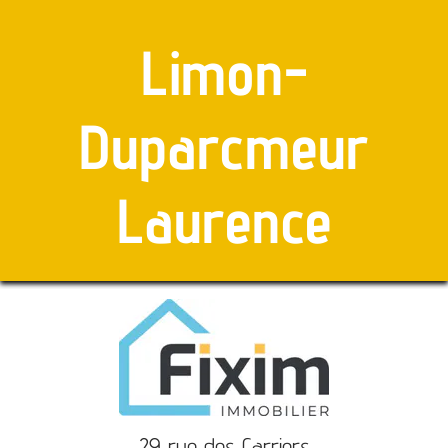
Limon-
Duparcmeur
Laurence
29 rue des Carriers