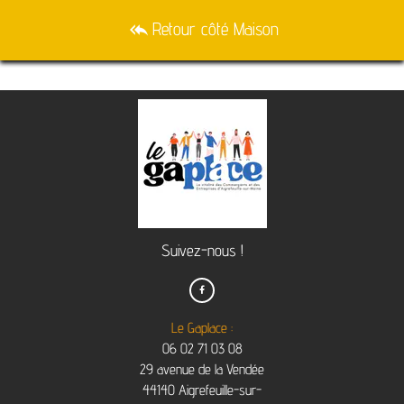
Retour côté Maison
reply_all
Suivez-nous !

Le Gaplace :
06 02 71 03 08
29 avenue de la Vendée
44140 Aigrefeuille-sur-