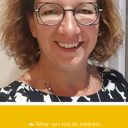
Retour vers tous les Adhérents
reply_all